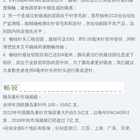
1. 专利Superstick硅油涂层技术，确保产品在进出人体皮肤时做到极
度顺畅，避免因穿刺卡顿造成的痛感；
2. 另一个造成注射痛感的原因在于针管毛刺，普昂独有CCD全自动生
产监测线，能精确检测出针管毛刺和反针，并自动剔除不良产品，达
到国内同业领先水平；
3. 畅锐针头三棱切面，最细可达33G，即0.20毫米针管外管径，同时
薄壁技术又可确保药液顺畅传输；
4. 畅锐针最短切割目前已达到4毫米，胰岛素治疗的最佳部位是皮下
组织，其位于皮肤层和肌肉层中间，为了胰岛素更好吸收，我们建议
大多数患者使用4毫米针长的针头进行垂直进针。
胰岛素针市场规模：
全球年消耗胰岛素针约 100～150亿 支。
2012年中国胰岛素针市场容量大约在5.5亿支，以每年5%CAGR计
算，2018年则市场规模已经超过 7亿 支。
•目前全国5个地区有医保，分别是浙江、江苏、上海、广东、天津。